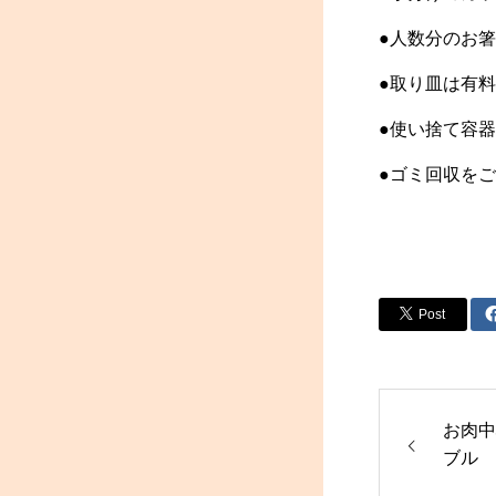
●人数分のお
●取り皿は有料
●使い捨て容
●ゴミ回収を
Post
お肉中
ブル