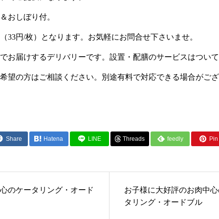
箸＆おしぼり付。
（33円/枚）となります。お気軽にお問合せ下さいませ。
器でお届けするデリバリーです。設置・配膳のサービスはつい
ご希望の方はご相談ください。別途有料で対応できる場合がご
Share
Hatena
LINE
Threads
feedly
Pin 
心のケータリング・オード
お子様に大好評のお肉中心
タリング・オードブル