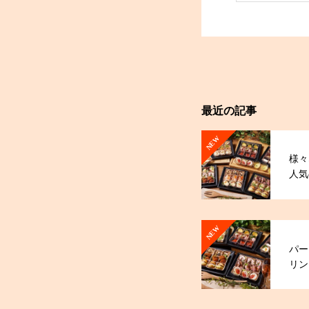
最近の記事
NEW
様々
人気
オー
NEW
パー
リン