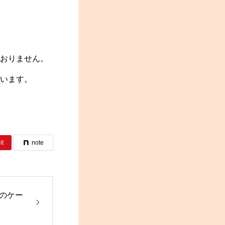
ておりません。
ざいます。
it
note
のケー