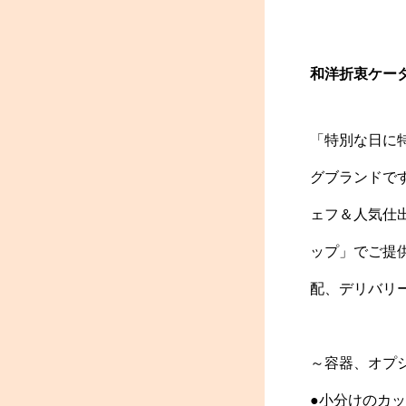
和洋折衷ケー
「特別な日に
グブランドで
ェフ＆人気仕
ップ」でご提
配、デリバリ
～容器、オプ
●小分けのカ