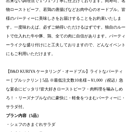
出来ない調理法で１つ１つ丁寧に仕上げております。肉寿司、名
物ローストビーフ、若鶏の唐揚げなどお肉中心のオードブル。皆
様のパーティーに美味しさをお届けすることをお約束いたしま
す。一度味わえば、必ずご納得いただけるはずです。独自のルー
トで仕入れた牛や豚、鶏、全ての肉に自信があります。パーティ
ーライクな盛り付けにと工夫しておりますので、どんなイベント
にもご利用いただけます。
【B&D KURIYA ケータリング・オードブル】ライトなパーティ
ー [ ブルックリン ] 5品 ※最低注文数10名様～¥1,000
（税込）
急
な宴会にピッタリ!皆大好きローストビーフ・肉料理を噛みしめ
ろ！・リーズナブルなのに豪快に・軽食をつまむパーティーに・
サラダ付。
プラン内容（5品）
・シェフのきまぐれサラダ