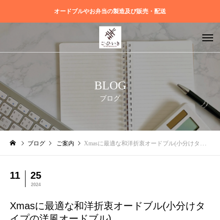
オードブルやお弁当の製造及び販売・配送
BLOG
ブログ
ブログ
ご案内
Xmasに最適な和洋折衷オードブル(小分けタイプの洋風オードブル)
11
25
2024
Xmasに最適な和洋折衷オードブル(小分けタ
イプの洋風オードブル)