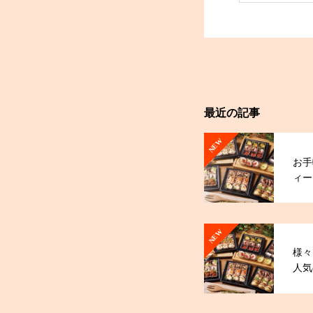
最近の記事
NEW
お手
ィー
NEW
様々
人気
オー