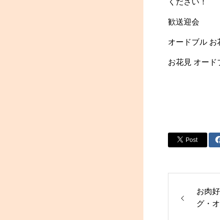
ください！
歓送迎会
オードブル お
お花見 オード
Post
お肉好
グ・オ