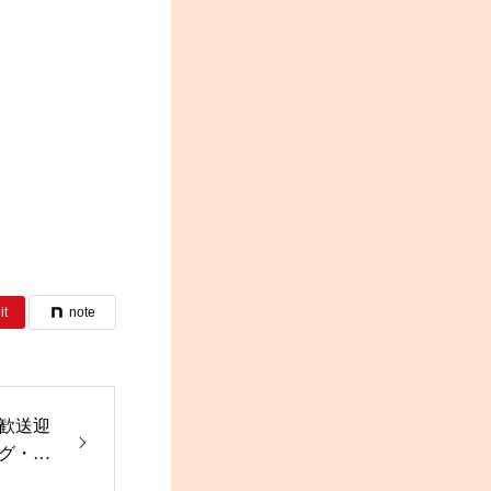
it
note
歓送迎
グ・オ