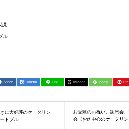
花見
ブル
Share
Hatena
LINE
Threads
feedly
Pin 
お受験のお祝い、謝恩会、
きに大好評のケータリン
会【お肉中心のケータリン
ードブル
ードブル 】