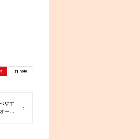
it
note
べやす
オード