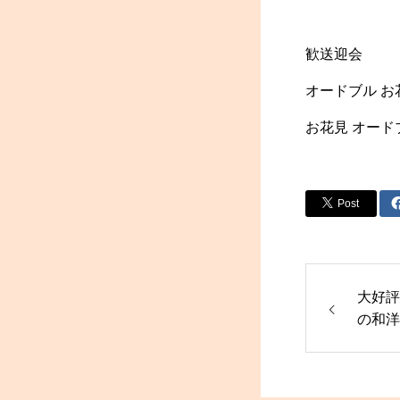
歓送迎会
オードブル お
お花見 オード
Post
大好評
の和洋