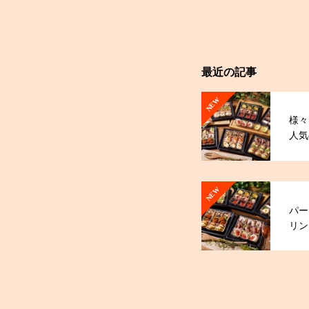
最近の記事
NEW
様々
人気
オー
NEW
パー
リン