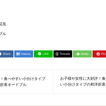
花見
ブル
Share
Hatena
LINE
Threads
feedly
Pin 
お子様や女性に大好評！食
！食べやすい小分けタイプ
い小分けタイプの和洋折衷
折衷オードブル
ブル