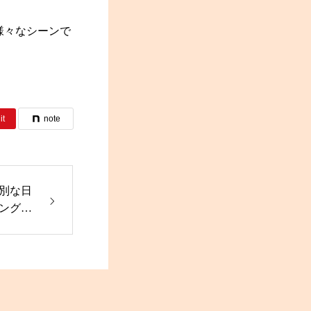
様々なシーンで
it
note
別な日
ング・