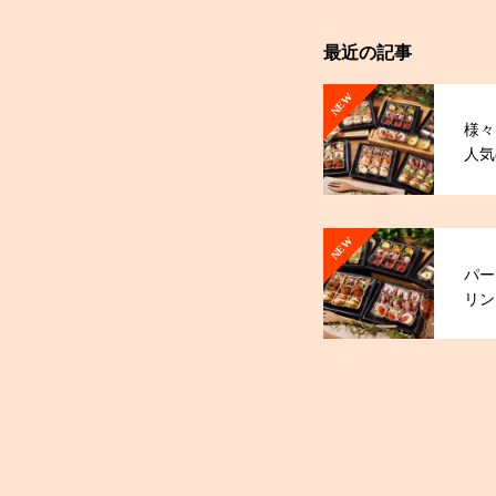
最近の記事
NEW
様々
人気
オー
NEW
パー
リン