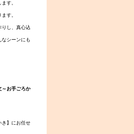
します。
ります。
作りし、真心込
んなシーンにも
文～お手ごろか
いき】にお任せ